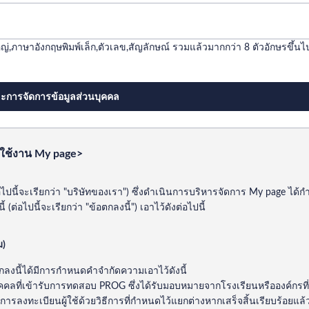
่,ภาษาอังกฤษพิมพ์เล็ก,ตัวเลข,สัญลักษณ์ รวมแล้วมากกว่า 8 ตัวอักษรขึ้นไ
ะการจัดการข้อมูลส่วนบุคคล
ใช้งาน My page>
ต่อไปนี้จะเรียกว่า "บริษัทของเรา") ซึ่งดำเนินการบริหารจัดการ My page ไ
 (ต่อไปนี้จะเรียกว่า "ข้อตกลงนี้") เอาไว้ดังต่อไปนี้
ม)
ตกลงนี้ได้มีการกำหนดคำจำกัดความเอาไว้ดังนี้
งบุคคลที่เข้ารับการทดสอบ PROG ซึ่งได้รับมอบหมายจากโรงเรียนหรือองค์กรที
ารลงทะเบียนผู้ใช้ด้วยวิธีการที่กำหนดไว้แยกต่างหากเสร็จสิ้นเรียบร้อยแล